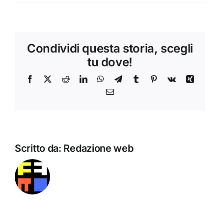
Condividi questa storia, scegli
tu dove!
Facebook
X
Reddit
LinkedIn
WhatsApp
Telegram
Tumblr
Pinterest
Vk
Xing
Email
Scritto da:
Redazione web