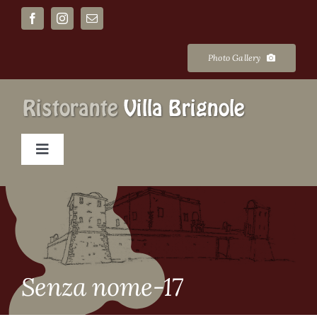
Salta
al
contenuto
Photo Gallery
Toggle
Navigation
Home
La Villa
Senza nome-17
Cerimonie e banchetti