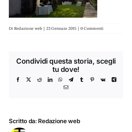
Di
Redazione web
|
23 Gennaio 2015
|
0 Commenti
Condividi questa storia, scegli
tu dove!
Facebook
X
Reddit
LinkedIn
WhatsApp
Telegram
Tumblr
Pinterest
Vk
Xing
Email
Scritto da:
Redazione web