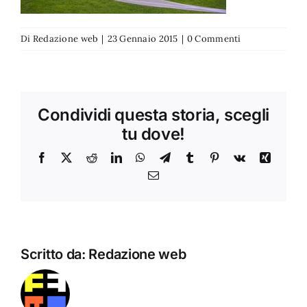
Di
Redazione web
|
23 Gennaio 2015
|
0 Commenti
Condividi questa storia, scegli
tu dove!
Facebook
X
Reddit
LinkedIn
WhatsApp
Telegram
Tumblr
Pinterest
Vk
Xing
Email
Scritto da:
Redazione web