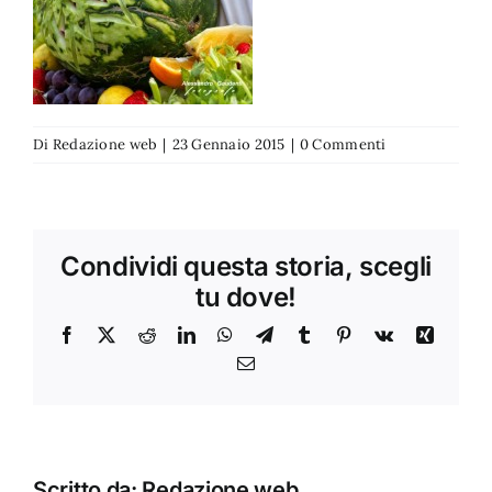
Di
Redazione web
|
23 Gennaio 2015
|
0 Commenti
Condividi questa storia, scegli
tu dove!
Facebook
X
Reddit
LinkedIn
WhatsApp
Telegram
Tumblr
Pinterest
Vk
Xing
Email
Scritto da:
Redazione web