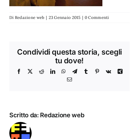
Di
Redazione web
|
23 Gennaio 2015
|
0 Commenti
Condividi questa storia, scegli
tu dove!
Facebook
X
Reddit
LinkedIn
WhatsApp
Telegram
Tumblr
Pinterest
Vk
Xing
Email
Scritto da:
Redazione web