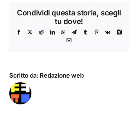
Condividi questa storia, scegli
tu dove!
Facebook
X
Reddit
LinkedIn
WhatsApp
Telegram
Tumblr
Pinterest
Vk
Xing
Email
Scritto da:
Redazione web