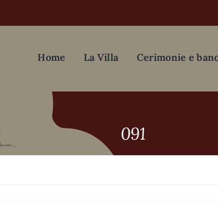
Home
La Villa
Cerimonie e banc
091