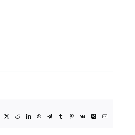
Facebook
X
Reddit
LinkedIn
WhatsApp
Telegram
Tumblr
Pinterest
Vk
Xing
Email