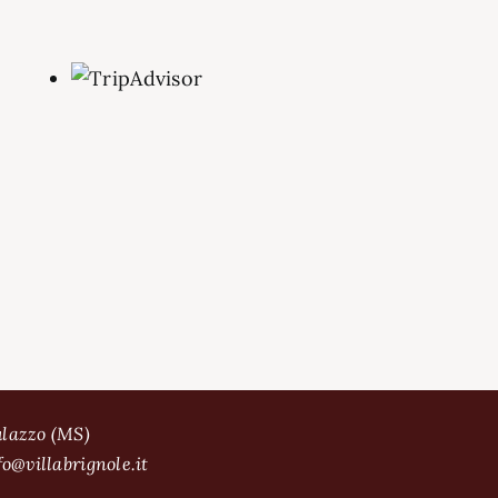
ulazzo (MS)
fo@villabrignole.it