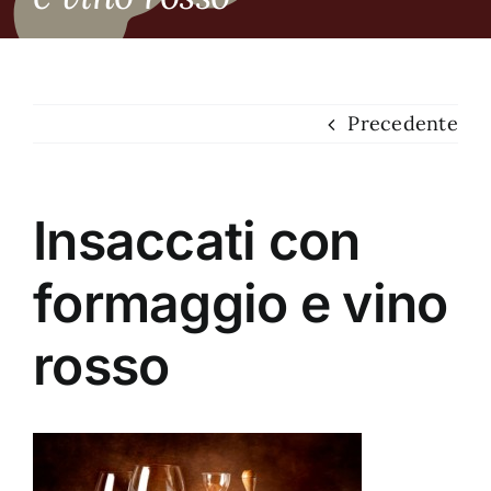
Dove siamo
Contatti
Precedente
Insaccati con
formaggio e vino
rosso