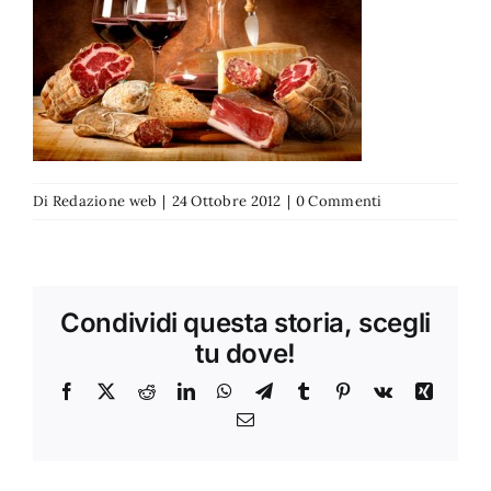
Di
Redazione web
|
24 Ottobre 2012
|
0 Commenti
Condividi questa storia, scegli
tu dove!
Facebook
X
Reddit
LinkedIn
WhatsApp
Telegram
Tumblr
Pinterest
Vk
Xing
Email