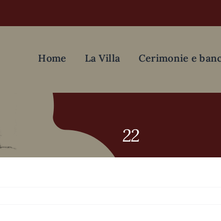
Home
La Villa
Cerimonie e banc
22