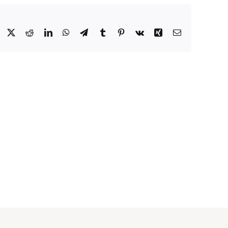
Facebook
X
Reddit
LinkedIn
WhatsApp
Telegram
Tumblr
Pinterest
Vk
Xing
Email