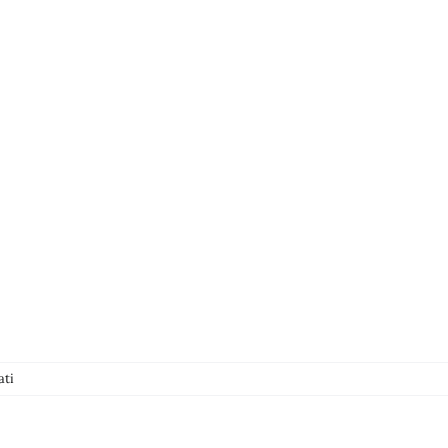
su
ati
22