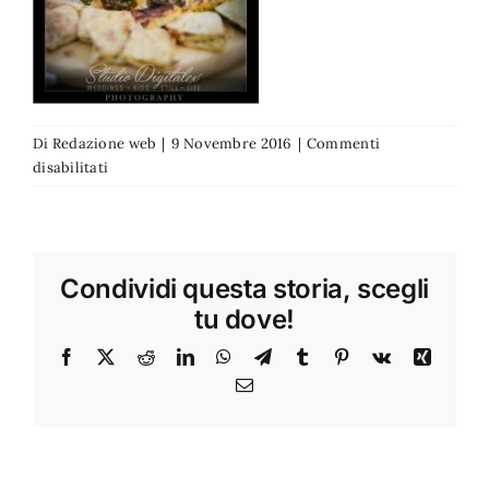
Di
Redazione web
|
9 Novembre 2016
|
Commenti
su
disabilitati
19
Condividi questa storia, scegli
tu dove!
Facebook
X
Reddit
LinkedIn
WhatsApp
Telegram
Tumblr
Pinterest
Vk
Xing
Email