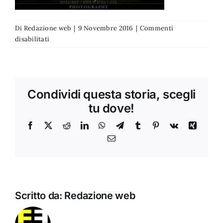
Di
Redazione web
|
9 Novembre 2016
|
Commenti
su
disabilitati
10
Condividi questa storia, scegli
tu dove!
Facebook
X
Reddit
LinkedIn
WhatsApp
Telegram
Tumblr
Pinterest
Vk
Xing
Email
Scritto da:
Redazione web